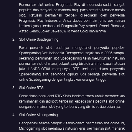
Permainan slot online Pragmatic Play di Indonesia sudah sangat
populer dan menjadi primadona bagi para pecinta taruhan mesin
slot. Ratusan permainan terbaik disediakan oleh penyedia
Pragmatic Play Indonesia. Anda dapat bermain jenis permainan
terkenal yang terdapat di Pragmatic Play seperti Sweet Bonanza,
Aztec Gems, Joker Jewels, Wild West Gold, dan lainnya.
Slot Online Spadegaming
Para penaruh slot pastinya mengetahui penyedia populer
Spadegaming Slot Indonesia. Beroperasi sejak tahun 2008 sampai
sekarang, permainan slot Spadegaming telah meluncurkan ratusan
permainan slot, di mana jackpot yang bisa diraih mencapai ratusan
juta. LANDSLOT88 mempunyai RTP tertinggi dalam penyedia
Spadegaming slot, sehingga dijuluki juga sebagai penyedia slot
online Spadegaming dengan tingkat kemenangan tinggi.
Slot Online RTG
Perusahaan baru dari RTG Slots berkomitmen untuk memberikan
kenyamanan dan jackpot terbesar kepada para pecinta slot online
dengan permainan slot yang terbaru yang dirilis setiap bulannya.
Slot Online Microgaming
Beroperasi selama hampir 7 tahun dalam permainan slot online ini,
Microgaming slot membawa ratusan jenis permainan slot menarik