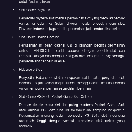
untuk Anda mainkan.
Slot Online Playtech
Penyedia Playtech slot merilis permainan slot yang memiliki banyak
variasi di dalamnya. Selain dikenal melalui produk mesin slot,
Playtech Indonesia juga merilis permainan judi tembak ikan online.
Slot Online Joker Gaming
Perusahaan ini telah dikenal luas di kalangan pecinta permainan
online. LANDSLOT88 sudah populer dengan produk slot dan
tembak ikannya dan menjadi saingan dari Pragmatic Play sebagai
penyedia slot terbaik di Asia.
Habanero Slot
Penyedia Habanero slot merupakan salah satu penyedia slot
dengan tingkat kemenangan tinggi menggunakan taruhan rendah
yang mempunyai pemain setia dalam bermain.
Slot Online PG Soft (Pocket Game Slot Online)
Dengan desain masa kini dan paling modern, Pocket Game Slot
atau dikenal PG Soft Slot ini memberikan tampilan responsif.
Kesempatan menang dalam penyedia PG Soft slot Indonesia
sangatlah tinggi dengan variasi permainan slot online yang
menarik.