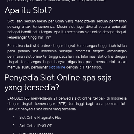
profesional yang siap membantu Anda jika mengalami kendala.
Apa itu Slot?
Slot ialah sebuah mesin perjudian yang menciptakan sebuah permainan
peluang untuk konsumennya. Mesin slot juga dikenal secara pejoratif
sebagai bandit satu-tangan. Apa itu permainan slot online dengan tingkat
kemenangan tinggi hari ini?
Permainan judi slot online dengan tingkat kemenangan tinggi ialah istilah
para pemain slot Indonesia sebagai informasi tingkat kemenangan
permainan slot online tertinggi pada hari ini. Informasi slot online dengan
tingkat kemenangan tinggi banyak digunakan para pemain slot untuk
memulai suatu permainan
slot online
dengan RTP tertinggi.
Penyedia Slot Online apa saja
yang tersedia?
LANDSLOT88 menyediakan 21 penyedia slot online terbaik di Indonesia
dengan tingkat kemenangan (RTP) tertinggi bagi para pemain slot.
Berikut penyedia slot online yang tersedia:
Slot Online Pragmatic Play
Slot Online IDNSLOT