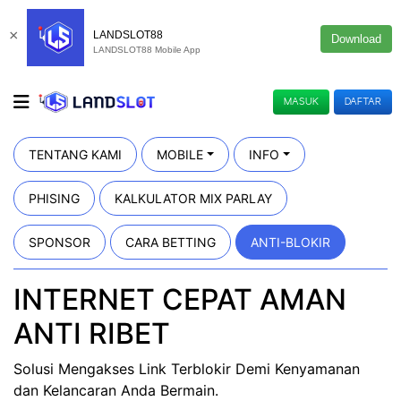
×
LANDSLOT88
Download
LANDSLOT88 Mobile App
MASUK
DAFTAR
TENTANG KAMI
MOBILE
INFO
PHISING
KALKULATOR MIX PARLAY
SPONSOR
CARA BETTING
ANTI-BLOKIR
INTERNET CEPAT AMAN
ANTI RIBET
Solusi Mengakses Link Terblokir Demi Kenyamanan
dan Kelancaran Anda Bermain.