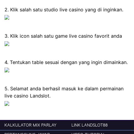
2. Klik salah satu studio live casino yang di inginkan.
3. Klik icon salah satu game live casino favorit anda
4. Tentukan table sesuai dengan yang ingin dimainkan.
5. Selamat anda berhasil masuk ke dalam permainan
live casino Landslot.
KALKULATOR MIX PARLAY
LINK LANDSLOT88