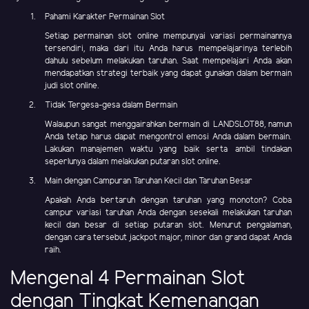
Pahami Karakter Permainan Slot
Setiap permainan slot online mempunyai variasi permainannya
tersendiri, maka dari itu Anda harus mempelajarinya terlebih
dahulu sebelum melakukan taruhan. Saat mempelajari Anda akan
mendapatkan strategi terbaik yang dapat gunakan dalam bermain
judi slot online.
Tidak Tergesa-gesa dalam Bermain
Walaupun sangat menggairahkan bermain di LANDSLOT88, namun
Anda tetap harus dapat mengontrol emosi Anda dalam bermain.
Lakukan manajemen waktu yang baik serta ambil tindakan
seperlunya dalam melakukan putaran slot online.
Main dengan Campuran Taruhan Kecil dan Taruhan Besar
Apakah Anda bertaruh dengan taruhan yang monoton? Coba
campur variasi taruhan Anda dengan sesekali melakukan taruhan
kecil dan besar di setiap putaran slot. Menurut pengalaman,
dengan cara tersebut jackpot major, minor dan grand dapat Anda
raih.
Mengenal 4 Permainan Slot
dengan Tingkat Kemenangan