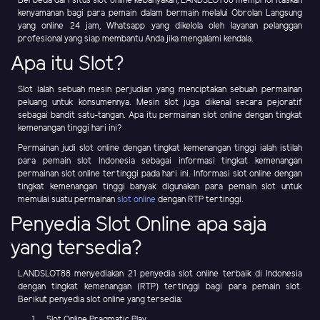
Berbeda dari situs slot online kebanyakan, LANDSLOT88 memprioritaskan
kenyamanan bagi para pemain dalam bermain melalui Obrolan Langsung
yang online 24 jam, Whatsapp yang dikelola oleh layanan pelanggan
profesional yang siap membantu Anda jika mengalami kendala.
Apa itu Slot?
Slot ialah sebuah mesin perjudian yang menciptakan sebuah permainan
peluang untuk konsumennya. Mesin slot juga dikenal secara pejoratif
sebagai bandit satu-tangan. Apa itu permainan slot online dengan tingkat
kemenangan tinggi hari ini?
Permainan judi slot online dengan tingkat kemenangan tinggi ialah istilah
para pemain slot Indonesia sebagai informasi tingkat kemenangan
permainan slot online tertinggi pada hari ini. Informasi slot online dengan
tingkat kemenangan tinggi banyak digunakan para pemain slot untuk
memulai suatu permainan
slot online
dengan RTP tertinggi.
Penyedia Slot Online apa saja
yang tersedia?
LANDSLOT88 menyediakan 21 penyedia slot online terbaik di Indonesia
dengan tingkat kemenangan (RTP) tertinggi bagi para pemain slot.
Berikut penyedia slot online yang tersedia:
Slot Online Pragmatic Play