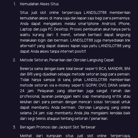
Kemudahan Akses Situs
Situs judi slot online terpercaya LANDSLOT88 memberikan
kemudahan akses di mana saja dan kapan saja bagi para pemainnya.
Anda dapat mengakses melalui smartphone Android, iPhone,
Laptop dan juga PC Desktop. Proses pembuatan akun hanya perlu
waktu kurang dari 5 menit, setelah berhasil dapat langsung
melakukan login dan bermain. LANDSLOT88 juga menyediakan link
alternatif yang dapat diakses kapan saja yaitu LANDSLOT88 yang
dapat Anda akses tanpa internet positif.
Metode Setoran, Penarikan dan Obrolan Langsung Cepat
Bekerja sama dengan bank lokal besar seperti BCA, MANDIRI, BNI
dan BRI yang dijadikan sebagai metode setoran bagi para pemain.
Tidak hanya sampai di sana, pihak LANDSLOT88 memberikan
metode setoran via e-money seperti GOPAY, OVO, DANA selama
24 jam. Pelayanan yang diberikan juga sangat ramah dan
profesional, layanan pelanggan kami siap menampung kritik atau
keluhan dari para pemain dengan mencari solusi tercepat untuk
dapat membantu Anda bermain. Obrolan Langsung yang online
selama 24 jam siap membantu Anda jika mengalami kendala baik
dari segi teknis ataupun tentang setoran / penarikan.
Beragam Promosi dan Jackpot Slot Terbesar
Melihat dari kumpulan situs judi slot online terpercaya,