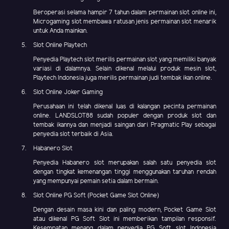
Beroperasi selama hampir 7 tahun dalam permainan slot online ini,
Microgaming slot membawa ratusan jenis permainan slot menarik
untuk Anda mainkan.
Slot Online Playtech
Penyedia Playtech slot merilis permainan slot yang memiliki banyak
variasi di dalamnya. Selain dikenal melalui produk mesin slot,
Playtech Indonesia juga merilis permainan judi tembak ikan online.
Slot Online Joker Gaming
Perusahaan ini telah dikenal luas di kalangan pecinta permainan
online. LANDSLOT88 sudah populer dengan produk slot dan
tembak ikannya dan menjadi saingan dari Pragmatic Play sebagai
penyedia slot terbaik di Asia.
Habanero Slot
Penyedia Habanero slot merupakan salah satu penyedia slot
dengan tingkat kemenangan tinggi menggunakan taruhan rendah
yang mempunyai pemain setia dalam bermain.
Slot Online PG Soft (Pocket Game Slot Online)
Dengan desain masa kini dan paling modern, Pocket Game Slot
atau dikenal PG Soft Slot ini memberikan tampilan responsif.
Kesempatan menang dalam penyedia PG Soft slot Indonesia